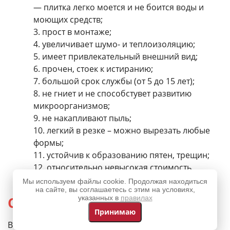
— плитка легко моется и не боится воды и
моющих средств;
прост в монтаже;
увеличивает шумо- и теплоизоляцию;
имеет привлекательный внешний вид;
прочен, стоек к истиранию;
большой срок службы (от 5 до 15 лет);
не гниет и не способстувет развитию
микроорганизмов;
не накапливают пыль;
легкий в резке – можно вырезать любые
формы;
устойчив к образованию пятен, трещин;
относительно невысокая стоимость.
Мы используем файлы cookie. Продолжая находиться
на сайте, вы соглашаетесь с этим на условиях,
Состав плитки
указанных в
правилах
Принимаю
Виниловая плитка для пола состоит из нескольких