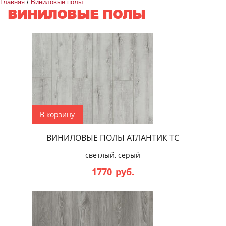
Главная
/
Виниловые полы
ВИНИЛОВЫЕ ПОЛЫ
Коллекция
Все
Страна
Все
производства
Наличие фаски
Все
В корзину
ВИНИЛОВЫЕ ПОЛЫ АТЛАНТИК ТС
Тип соединения
Все
светлый, серый
1770
руб.
Класс нагрузки
Все
Оттенок
Все