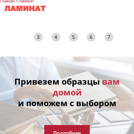
Главная
/
Ламинат
ЛАМИНАТ
Коллекция
Все
Страна
3
4
5
6
7
Все
производства
Наличие фаски
Все
Привезем образцы
вам
Тип соединения
Все
домой
и поможем с выбором
Класс нагрузки
Все
Оттенок
Все
Подробнее