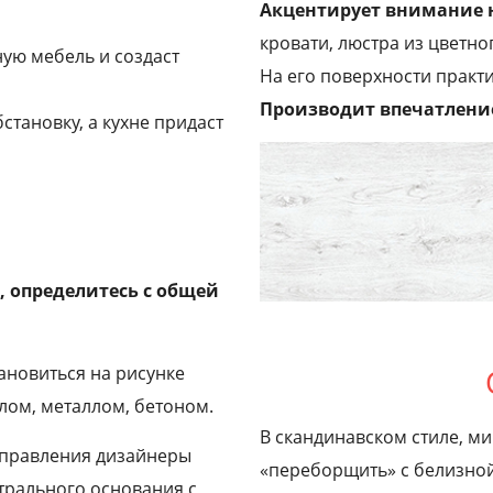
Акцентирует внимание 
кровати, люстра из цветног
ную мебель и создаст
На его поверхности практи
Производит впечатление
становку, а кухне придаст
, определитесь с общей
ановиться на рисунке
клом, металлом, бетоном.
В скандинавском стиле, ми
аправления дизайнеры
«переборщить» с белизной
трального основания с