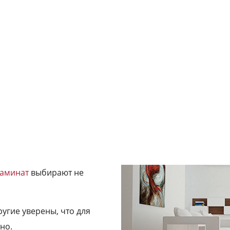
аминат
выбирают не
угие уверены, что для
но.