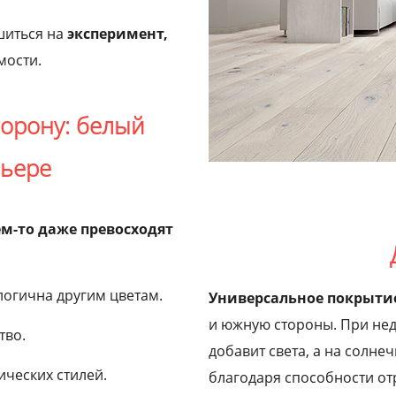
шиться на
эксперимент,
мости.
торону: белый
рьере
ем-то даже превосходят
логична другим цветам.
Универсальное покрытие
и южную стороны. При не
тво.
добавит света, а на солне
ических стилей.
благодаря способности от