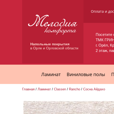
Оплата и до
Посетите 
ТМК ГРИ
Напольные покрытия
г. Орёл, К
в Орле и Орловской области
2 этаж, п
Ламинат
Виниловые полы
П
Главная
/
Ламинат
/
Classen
/
Rancho
/
Сосна Айдахо