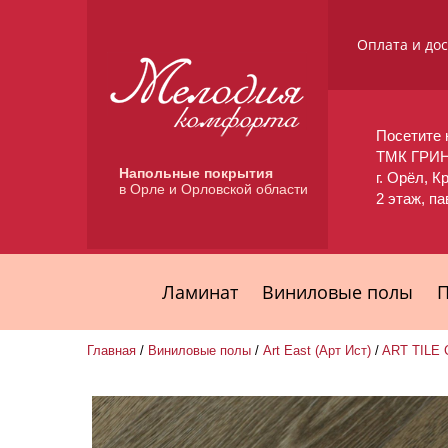
Оплата и до
Посетите 
ТМК ГРИ
Напольные покрытия
г. Орёл, К
в Орле и Орловской области
2 этаж, п
Ламинат
Виниловые полы
П
Главная
/
Виниловые полы
/
Art East (Арт Ист)
/
ART TILE 