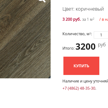
Цвет: коричневый
3 200 руб.
за 1 м
2
/ в 
Количество, м
:
2
3200
руб
Итого:
КУПИТЬ
Наличие и цену уточняй
+7 (4862) 48-35-30
.